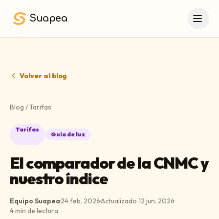
Saltar al contenido principal
Suapea
Volver al blog
Blog
/
Tarifas
Tarifas
Guía de luz
El comparador de la CNMC y
nuestro índice
Equipo Suapea
·
24 feb. 2026
·
Actualizado
12 jun. 2026
·
4
min de lectura