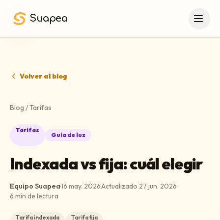
Saltar al contenido principal
Suapea
Volver al blog
Blog
/
Tarifas
Tarifas
Guía de luz
Indexada vs fija: cuál elegir
Equipo Suapea
·
16 may. 2026
·
Actualizado
27 jun. 2026
·
6
min de lectura
Tarifa indexada
Tarifa fija