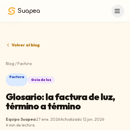
Saltar al contenido principal
Suapea
Volver al blog
Blog
/
Factura
Factura
Guía de luz
Glosario: la factura de luz,
término a término
Equipo Suapea
·
27 ene. 2026
·
Actualizado
12 jun. 2026
·
4
min de lectura