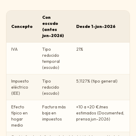
Con
escudo
Concepto
Desde 1-jun-2026
(antes
jun-2026)
IVA
Tipo
21%
reducido
temporal
(escudo)
Impuesto
Tipo
5,1127% (tipo general)
eléctrico
reducido
(IEE)
(escudo)
Efecto
Factura más
+10 a +20 €/mes
típico en
baja en
estimados (Documented,
hogar
impuestos
prensa jun-2026)
medio