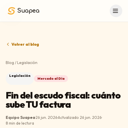
Saltar al contenido principal
Suapea
Volver al blog
Blog
/
Legislación
Legislación
Mercado al Día
Fin del escudo fiscal: cuánto
sube TU factura
Equipo Suapea
·
26 jun. 2026
·
Actualizado
26 jun. 2026
·
8
min de lectura