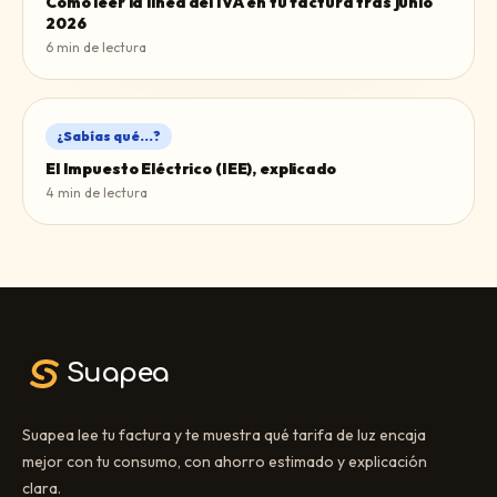
Cómo leer la línea del IVA en tu factura tras junio
2026
6
min de lectura
¿Sabías qué...?
El Impuesto Eléctrico (IEE), explicado
4
min de lectura
Suapea
Suapea lee tu factura y te muestra qué tarifa de luz encaja
mejor con tu consumo, con ahorro estimado y explicación
clara.