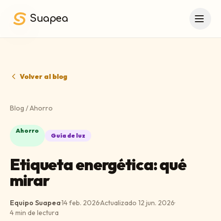
Saltar al contenido principal
Suapea
Volver al blog
Blog
/
Ahorro
Ahorro
Guía de luz
Etiqueta energética: qué
mirar
Equipo Suapea
·
14 feb. 2026
·
Actualizado
12 jun. 2026
·
4
min de lectura