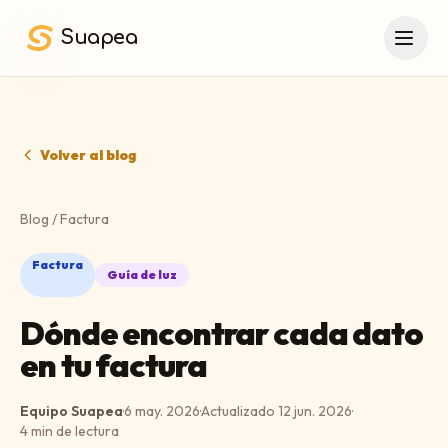
Saltar al contenido principal
Suapea
Volver al blog
Blog
/
Factura
Factura
Guía de luz
Dónde encontrar cada dato
en tu factura
Equipo Suapea
·
6 may. 2026
·
Actualizado
12 jun. 2026
·
4
min de lectura